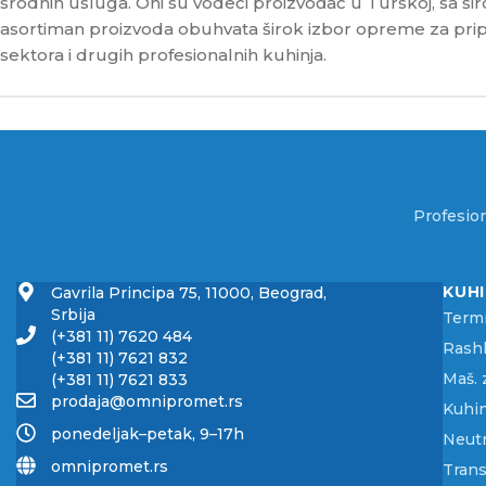
srodnih usluga. Oni su vodeći proizvođač u Turskoj, sa ši
asortiman proizvoda obuhvata širok izbor opreme za pripr
sektora i drugih profesionalnih kuhinja.
Profesion
KUH
Gavrila Principa 75, 11000, Beograd,
Srbija
Term
(+381 11) 7620 484
Rashl
(+381 11) 7621 832
Maš. 
(+381 11) 7621 833
prodaja@omnipromet.rs
Kuhin
ponedeljak–petak, 9–17h
Neut
omnipromet.rs
Trans