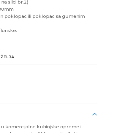
a slici br.2)
200mm
tan poklopac ili poklopac sa gumenim
flonske.
 ŽELJA
ruku komercijalne kuhinjske opreme i