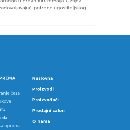
narodno u preko 100 zemalja. Oztijev
zadovoljavajući potrebe ugostiteljskog
PREMA
Naslovna
Proizvodi
ranje čaša
Proizvođači
sokove
afu
Prodajni salon
rala
O nama
ka oprema