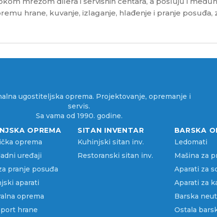
rokom mrežom dilera i servisnih centara, a posluju i među
emu hrane, kuvanje, izlaganje, hlađenje i pranje posuđa, 
alna ugostiteljska oprema. Projektovanje, opremanje i
servis.
Sa vama od 1990. godine.
INJSKA OPREMA
SITAN INVENTAR
BARSKA O
ička oprema
Kuhinjski sitan inv.
Ledomati
adni uređaji
Restoranski sitan inv.
Mašina za p
za pranje posuđa
Aparati za 
jski aparati
Aparati za k
ralna oprema
Barska neut
port hrane
Ostala bars