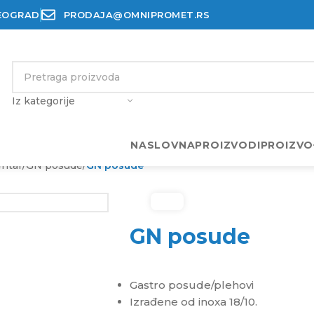
BEOGRAD
PRODAJA@OMNIPROMET.RS
Iz kategorije
NASLOVNA
PROIZVODI
PROIZVO
entar
/
GN posude
/
GN posude
GN posude
Gastro posude/plehovi
Izrađene od inoxa 18/10.