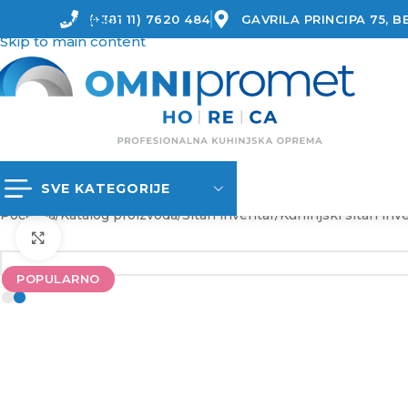
Skip to navigation
(+381 11) 7620 484
GAVRILA PRINCIPA 75, 
Skip to main content
SVE KATEGORIJE
Početna
/
Katalog proizvoda
/
Sitan inventar
/
Kuhinjski sitan inv
Kliknite za uvećanje
POPULARNO