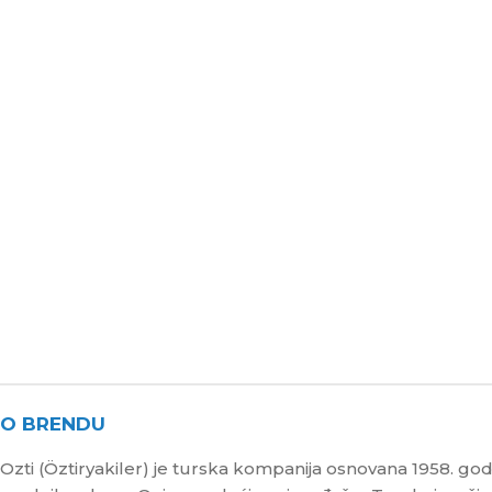
O BRENDU
Ozti (Öztiryakiler) je turska kompanija osnovana 1958. go