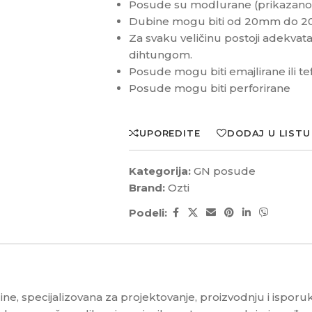
Posude su modlurane (prikazano n
Dubine mogu biti od 20mm do 
Za svaku veličinu postoji adekva
dihtungom.
Posude mogu biti emajlirane ili te
Posude mogu biti perforirane
UPOREDITE
DODAJ U LISTU
Kategorija:
GN posude
Brand:
Ozti
Podeli:
dine, specijalizovana za projektovanje, proizvodnju i ispo