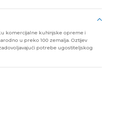
ruku komercijalne kuhinjske opreme i
narodno u preko 100 zemalja. Oztijev
zadovoljavajući potrebe ugostiteljskog