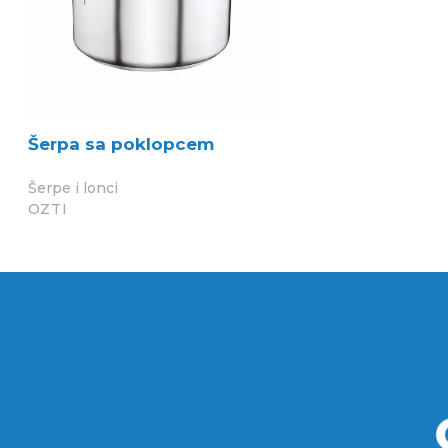
Šerpa sa poklopcem
Šerpe i lonci
OZTI