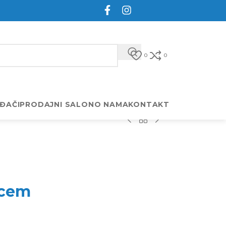
0
0
ĐAČI
PRODAJNI SALON
O NAMA
KONTAKT
pcem