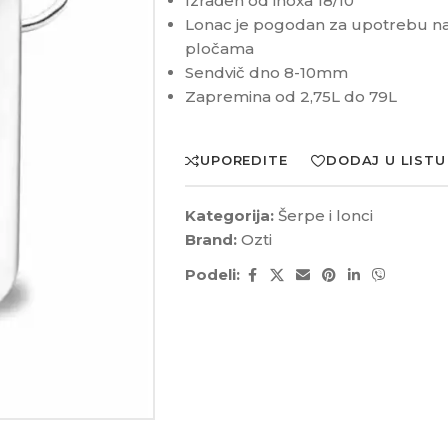
Izrađen od inoxa 18/10
Lonac je pogodan za upotrebu na e
pločama
Sendvič dno 8-10mm
Zapremina od 2,75L do 79L
UPOREDITE
DODAJ U LISTU
Kategorija:
Šerpe i lonci
Brand:
Ozti
Podeli: