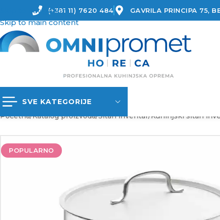
Skip to navigation
(+381 11) 7620 484
GAVRILA PRINCIPA 75, 
Skip to main content
SVE KATEGORIJE
Početna
/
Katalog proizvoda
/
Sitan inventar
/
Kuhinjski sitan inv
POPULARNO