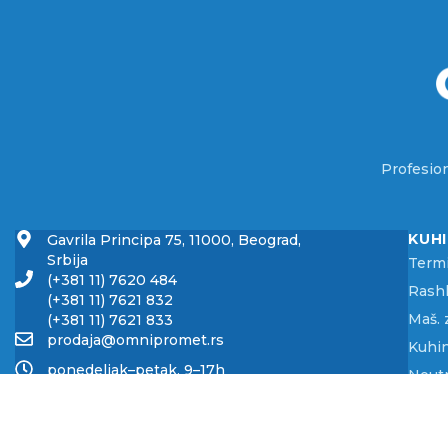
Profesion
KUH
Gavrila Principa 75, 11000, Beograd,
Srbija
Term
(+381 11) 7620 484
Rashl
(+381 11) 7621 832
Maš. 
(+381 11) 7621 833
prodaja@omnipromet.rs
Kuhin
ponedeljak–petak, 9–17h
Neut
omnipromet.rs
Trans
Samou