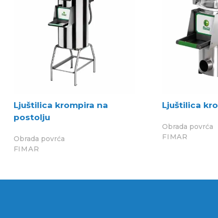
Ljuštilica krompira na
Ljuštilica k
postolju
Obrada povrća
FIMAR
Obrada povrća
FIMAR