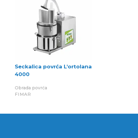
Seckalica povrća L’ortolana
Štapni mi
4000
Obrada povr
FIMAR
Obrada povrća
FIMAR