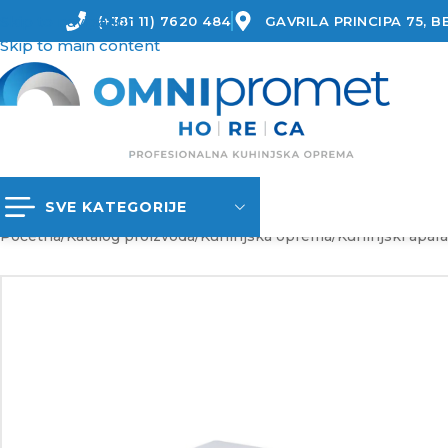
Skip to navigation
(+381 11) 7620 484
GAVRILA PRINCIPA 75, 
Skip to main content
SVE KATEGORIJE
Početna
/
Katalog proizvoda
/
Kuhinjska oprema
/
Kuhinjski apara