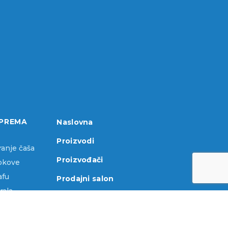
PREMA
Naslovna
Proizvodi
ranje čaša
Proizvođači
sokove
afu
Prodajni salon
rala
O nama
ka oprema
Kontakt