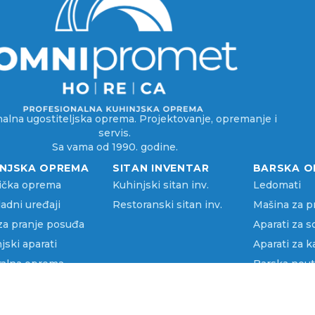
alna ugostiteljska oprema. Projektovanje, opremanje i
servis.
Sa vama od 1990. godine.
INJSKA OPREMA
SITAN INVENTAR
BARSKA O
ička oprema
Kuhinjski sitan inv.
Ledomati
adni uređaji
Restoranski sitan inv.
Mašina za p
za pranje posuđa
Aparati za 
jski aparati
Aparati za k
ralna oprema
Barska neut
port hrane
Ostala bars
služna linija