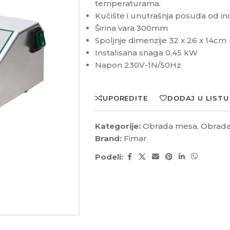
temperaturama.
Kućište i unutrašnja posuda od in
Širina vara 300mm
Spoljnje dimenzije 32 x 26 x 14cm
Instalisana snaga 0,45 kW
Napon 230V-1N/50Hz
UPOREDITE
DODAJ U LISTU
Kategorije:
Obrada mesa
,
Obrada
Brand:
Fimar
Podeli: