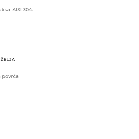
oksa AISI 304.
 ŽELJA
 povrća