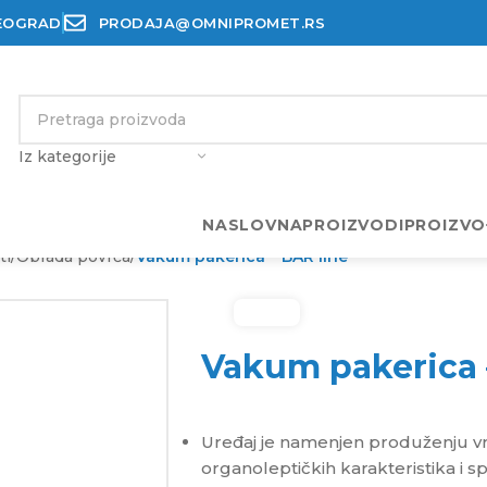
BEOGRAD
PRODAJA@OMNIPROMET.RS
Iz kategorije
NASLOVNA
PROIZVODI
PROIZVO
ti
/
Obrada povrća
/
Vakum pakerica – BAR line
Vakum pakerica 
Uređaj je namenjen produženju v
organoleptičkih karakteristika i sp