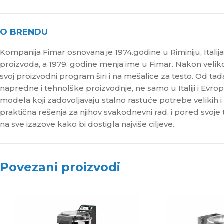
O BRENDU
Kompanija Fimar osnovana je 1974.godine u Riminiju, Italij
proizvoda, a 1979. godine menja ime u Fimar. Nakon vel
svoj proizvodni program širi i na mešalice za testo. Od t
napredne i tehnolške proizvodnje, ne samo u Italiji i Evrop
modela koji zadovoljavaju stalno rastuće potrebe velikih i ma
praktična rešenja za njihov svakodnevni rad. i pored svoj
na sve izazove kako bi dostigla najviše ciljeve.
Povezani proizvodi