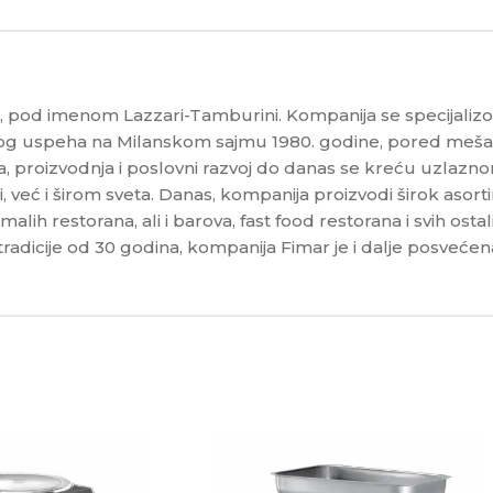
a, pod imenom Lazzari-Tamburini. Kompanija se specijalizov
ikog uspeha na Milanskom sajmu 1980. godine, pored meša
ada, proizvodnja i poslovni razvoj do danas se kreću uzlaz
i, već i širom sveta. Danas, kompanija proizvodi širok asort
lih restorana, ali i barova, fast food restorana i svih ostal
e tradicije od 30 godina, kompanija Fimar je i dalje posv