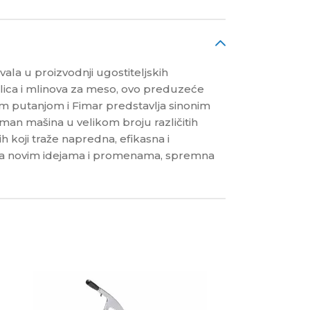
ala u proizvodnji ugostiteljskih
lica i mlinova za meso, ovo preduzeće
nom putanjom i Fimar predstavlja sinonim
iman mašina u velikom broju različitih
ih koji traže napredna, efikasna i
ećena novim idejama i promenama, spremna