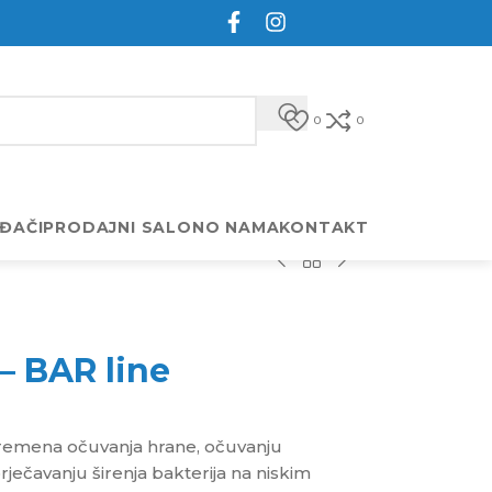
0
0
ĐAČI
PRODAJNI SALON
O NAMA
KONTAKT
– BAR line
remena očuvanja hrane, očuvanju
rječavanju širenja bakterija na niskim