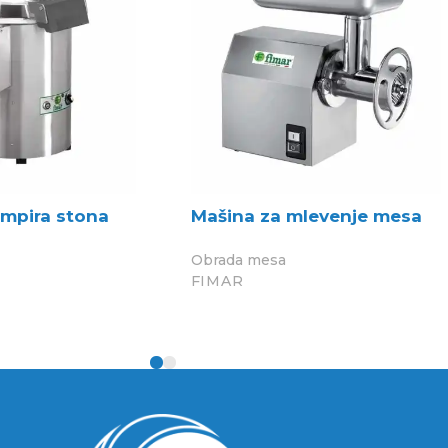
rompira stona
Mašina za mlevenje mesa
Obrada mesa
FIMAR