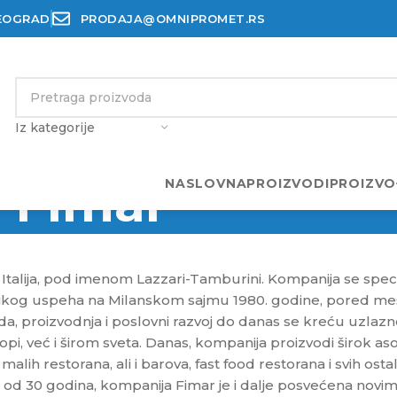
BEOGRAD
PRODAJA@OMNIPROMET.RS
Iz kategorije
Fimar
NASLOVNA
PROIZVODI
PROIZVO
Italija, pod imenom Lazzari-Tamburini. Kompanija se specija
likog uspeha na Milanskom sajmu 1980. godine, pored me
tada, proizvodnja i poslovni razvoj do danas se kreću uzla
ropi, već i širom sveta. Danas, kompanija proizvodi širok as
alih restorana, ali i barova, fast food restorana i svih osta
cije od 30 godina, kompanija Fimar je i dalje posvećena n