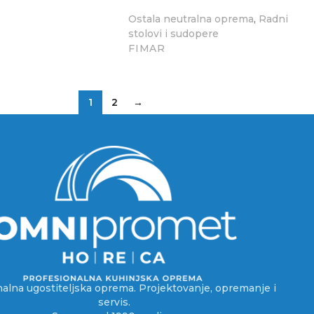
,
Ostala neutralna oprema
Radni
stolovi i sudopere
FIMAR
1
2
→
alna ugostiteljska oprema. Projektovanje, opremanje i
servis.