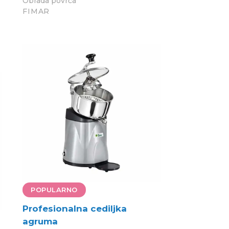
Obrada povrća
FIMAR
POPULARNO
Profesionalna cediljka
agruma