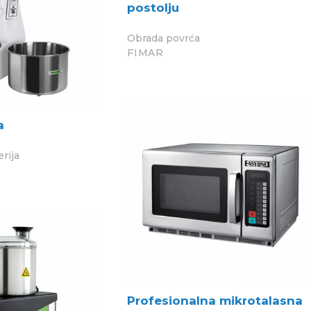
postolju
Obrada povrća
FIMAR
a
erija
Profesionalna mikrotalasna