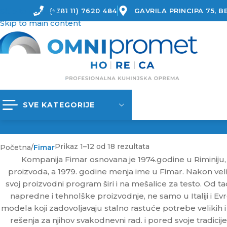
Skip to navigation
(+381 11) 7620 484
GAVRILA PRINCIPA 75, 
Skip to main content
SVE KATEGORIJE
Prikaz 1–12 od 18 rezultata
Početna
/
Fimar
Kompanija Fimar osnovana je 1974.godine u Riminiju, 
proizvoda, a 1979. godine menja ime u Fimar. Nakon ve
svoj proizvodni program širi i na mešalice za testo. Od 
napredne i tehnolške proizvodnje, ne samo u Italiji i Ev
modela koji zadovoljavaju stalno rastuće potrebe velikih i m
rešenja za njihov svakodnevni rad. i pored svoje tradi