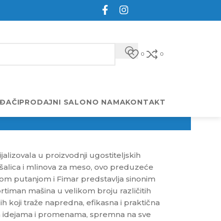
0
0
ĐAČI
PRODAJNI SALON
O NAMA
KONTAKT
lizovala u proizvodnji ugostiteljskih
šalica i mlinova za meso, ovo preduzeće
znom putanjom i Fimar predstavlja sinonim
ortiman mašina u velikom broju različitih
lih koji traže napredna, efikasna i praktična
ovim idejama i promenama, spremna na sve