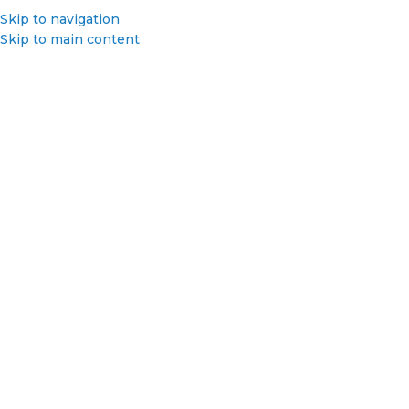
(+381 11) 7620 484
Skip to navigation
Skip to main content
Fagor
PROFESIONALNA UGOSTITELJSKA OPREMA
Prikaz 1–12 od 18 rezultata
Početna
/
Fagor
Fagor je španska kompanija specijalizovana za proizvodnju
kućnih aparata, uključujući velike uređaje poput mašina za
pranje veša i frižidera, kao i male kućne aparate i posuđe.
Fagor je poznat po svom posuđu od nerđajućeg čelika,
posebno ekspres loncima, i prisutan je u preko 100 zemalja.